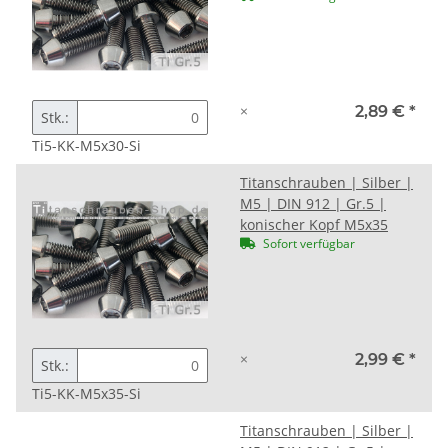
×
2,89 €
*
Stk.:
Ti5-KK-M5x30-Si
Titanschrauben | Silber |
M5 | DIN 912 | Gr.5 |
konischer Kopf M5x35
Sofort verfügbar
×
2,99 €
*
Stk.:
Ti5-KK-M5x35-Si
Titanschrauben | Silber |