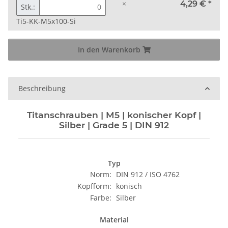
×
4,29 €
*
Stk.:
Ti5-KK-M5x100-Si
In den Warenkorb
Beschreibung
Titanschrauben | M5 | konischer Kopf |
Silber | Grade 5 | DIN 912
Typ
Norm:
DIN 912 / ISO 4762
Kopfform:
konisch
Farbe:
Silber
Material