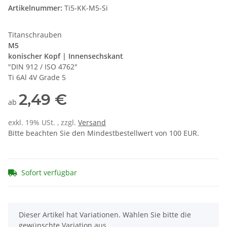
Artikelnummer:
Ti5-KK-M5-Si
Titanschrauben
M5
konischer Kopf | Innensechskant
"DIN 912 / ISO 4762"
Ti 6Al 4V Grade 5
2,49 €
ab
exkl. 19% USt. , zzgl.
Versand
Bitte beachten Sie den Mindestbestellwert von 100 EUR.
Sofort verfügbar
x
Dieser Artikel hat Variationen. Wählen Sie bitte die
gewünschte Variation aus.