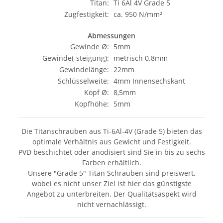
Titan:
Ti 6Al 4V Grade 5
Zugfestigkeit:
ca. 950 N/mm²
Abmessungen
Gewinde Ø:
5mm
Gewinde(-steigung):
metrisch 0.8mm
Gewindelänge:
22mm
Schlüsselweite:
4mm Innensechskant
Kopf Ø:
8,5mm
Kopfhöhe:
5mm
Die Titanschrauben aus Ti-6Al-4V (Grade 5) bieten das
optimale Verhältnis aus Gewicht und Festigkeit.
PVD beschichtet oder anodisiert sind Sie in bis zu sechs
Farben erhältlich.
Unsere "Grade 5" Titan Schrauben sind preiswert,
wobei es nicht unser Ziel ist hier das günstigste
Angebot zu unterbreiten. Der Qualitätsaspekt wird
nicht vernachlässigt.