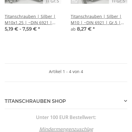
Titanschrauben | Silber |
Titanschrauben | Silber |
M10x1.25 | ~DIN 6921 |
M10 | ~DIN 6921 | Gr.5 |
Gr.5 | Sechskant mit
Sechskant mit Flansch
5,19 € -
7,59 €
*
ab
8,27 €
*
Flansch
Artikel 1 - 4 von 4
TiTANSCHRAUBEN SHOP
Unter 100 EUR Bestellwert:
Mindermengenzuschlag