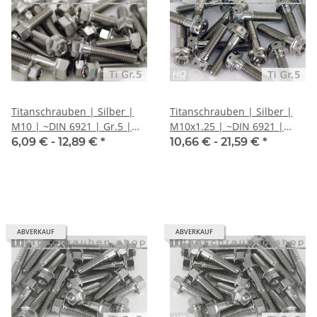
Titanschrauben | Silber |
Titanschrauben | Silber |
M10 | ~DIN 6921 | Gr.5 |
M10x1.25 | ~DIN 6921 |
Sechskant mit Flansch + ISK
Gr.5 | Außen- +
6,09 € -
12,89 €
*
10,66 € -
21,59 €
*
Innensechskant
ABVERKAUF
ABVERKAUF