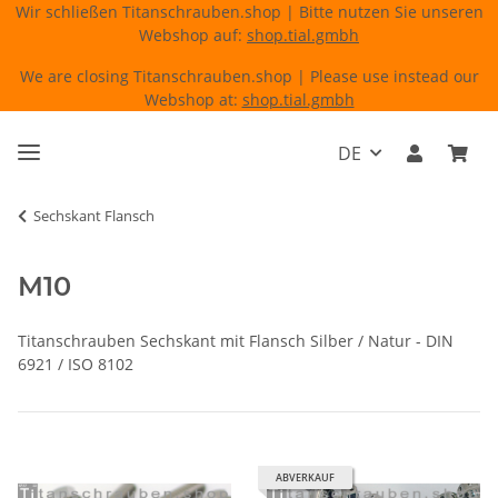
Wir schließen Titanschrauben.shop | Bitte nutzen Sie unseren
Webshop auf:
shop.tial.gmbh
We are closing Titanschrauben.shop | Please use instead our
Webshop at:
shop.tial.gmbh
DE
Sechskant Flansch
M10
Titanschrauben Sechskant mit Flansch Silber / Natur - DIN
6921 / ISO 8102
ABVERKAUF