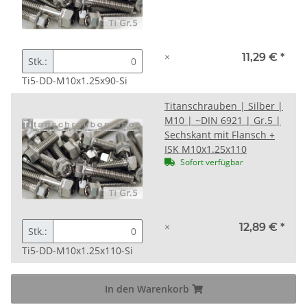
×
11,29 €
*
Stk.:
Ti5-DD-M10x1.25x90-Si
Titanschrauben | Silber |
M10 | ~DIN 6921 | Gr.5 |
Sechskant mit Flansch +
ISK M10x1.25x110
Sofort verfügbar
×
12,89 €
*
Stk.:
Ti5-DD-M10x1.25x110-Si
In den Warenkorb