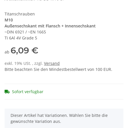
Titanschrauben
M10
Außensechskant mit Flansch + Innensechskant
~DIN 6921 / ~EN 1665
Ti 6Al 4V Grade 5
6,09 €
ab
exkl. 19% USt. , zzgl.
Versand
Bitte beachten Sie den Mindestbestellwert von 100 EUR.
Sofort verfügbar
x
Dieser Artikel hat Variationen. Wählen Sie bitte die
gewünschte Variation aus.