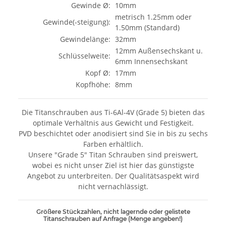
Gewinde Ø:
10mm
metrisch 1.25mm oder
Gewinde(-steigung):
1.50mm (Standard)
Gewindelänge:
32mm
12mm Außensechskant u.
Schlüsselweite:
6mm Innensechskant
Kopf Ø:
17mm
Kopfhöhe:
8mm
Die Titanschrauben aus Ti-6Al-4V (Grade 5) bieten das
optimale Verhältnis aus Gewicht und Festigkeit.
PVD beschichtet oder anodisiert sind Sie in bis zu sechs
Farben erhältlich.
Unsere "Grade 5" Titan Schrauben sind preiswert,
wobei es nicht unser Ziel ist hier das günstigste
Angebot zu unterbreiten. Der Qualitätsaspekt wird
nicht vernachlässigt.
Größere Stückzahlen, nicht lagernde oder gelistete
Titanschrauben auf Anfrage (Menge angeben!)