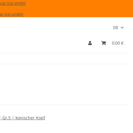
hop.tial.gmbh
p.tial.gmbh
DE
0,00 €
 Gr.5 | konischer Kopf