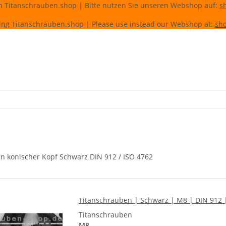
n Titanschrauben.shop | Bitte nutzen Sie unseren Webshop auf:
s
ing Titanschrauben.shop | Please use instead our Webshop at:
sho
n konischer Kopf Schwarz DIN 912 / ISO 4762
Titanschrauben | Schwarz | M8 | DIN 912 |
Titanschrauben
M8