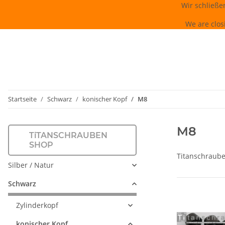
Wir schließe
We are clos
Startseite
Schwarz
konischer Kopf
M8
M8
TiTANSCHRAUBEN
SHOP
Titanschraube
Silber / Natur
Schwarz
Zylinderkopf
konischer Kopf