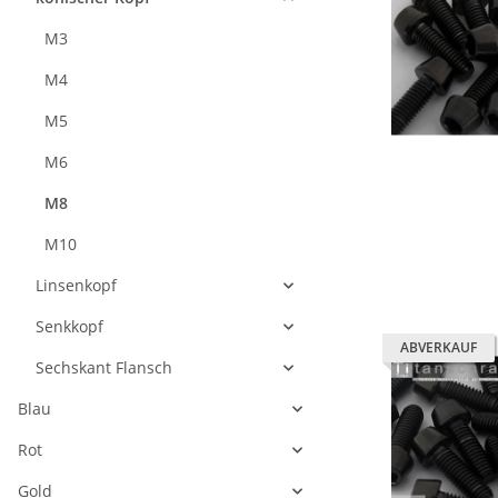
M3
M4
M5
M6
M8
M10
Linsenkopf
Senkkopf
ABVERKAUF
Sechskant Flansch
Blau
Rot
Gold