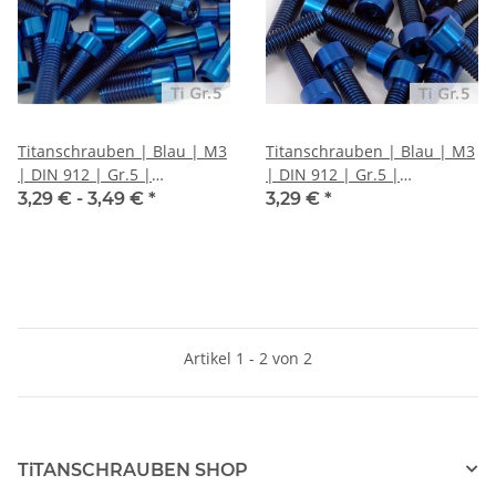
Titanschrauben | Blau | M3
Titanschrauben | Blau | M3
| DIN 912 | Gr.5 |
| DIN 912 | Gr.5 |
Zylinderkopf mit Fase
Zylinderkopf
3,29 € -
3,49 €
*
3,29 €
*
Artikel 1 - 2 von 2
TiTANSCHRAUBEN SHOP