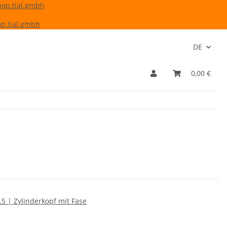
hop.tial.gmbh
p.tial.gmbh
DE
0,00 €
5 | Zylinderkopf mit Fase