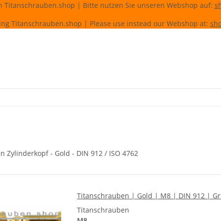
n Titanschrauben.shop | Bitte nutzen Sie unseren Webshop auf:
s
ing Titanschrauben.shop | Please use instead our Webshop at:
sho
 Zylinderkopf - Gold - DIN 912 / ISO 4762
Titanschrauben | Gold | M8 | DIN 912 | Gr.
Titanschrauben
M8