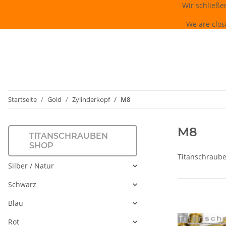
Wir schließe
We are clos
Startseite
Gold
Zylinderkopf
M8
M8
TiTANSCHRAUBEN
SHOP
Titanschrauben
Silber / Natur
Schwarz
Blau
Rot