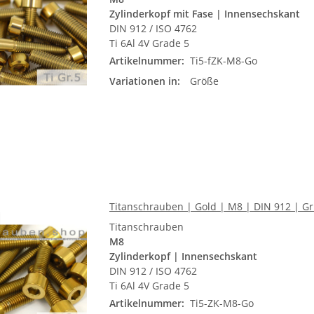
Zylinderkopf mit Fase | Innensechskant
DIN 912 / ISO 4762
Ti 6Al 4V Grade 5
Artikelnummer:
Ti5-fZK-M8-Go
Variationen in:
Größe
Titanschrauben | Gold | M8 | DIN 912 | Gr.
Titanschrauben
M8
Zylinderkopf | Innensechskant
DIN 912 / ISO 4762
Ti 6Al 4V Grade 5
Artikelnummer:
Ti5-ZK-M8-Go