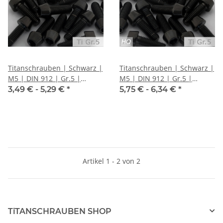
Titanschrauben | Schwarz |
Titanschrauben | Schwarz |
M5 | DIN 912 | Gr.5 |
M5 | DIN 912 | Gr.5 |
konischer Kopf
konischer Kopf
3,49 € -
5,29 €
*
5,75 € -
6,34 €
*
Artikel 1 - 2 von 2
TiTANSCHRAUBEN SHOP