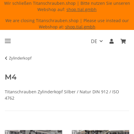
Wir schließen Titanschrauben.shop | Bitte nutzen Sie unseren
Webshop auf:
shop.tial.gmbh
We are closing Titanschrauben.shop | Please use instead our
Webshop at:
shop.tial.gmbh
DE
Zylinderkopf
M4
Titanschrauben Zylinderkopf Silber / Natur DIN 912 / ISO
4762