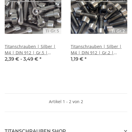
Titanschrauben | Silber |
Titanschrauben | Silber |
M4 | DIN 912 | Gr.5 |
M4 | DIN 912 | Gr.2 |
Zylinderkopf mit Fase
Zylinderkopf
2,39 € -
3,49 €
*
1,19 €
*
Artikel 1 - 2 von 2
TiTANSCHRAUBEN SHOP