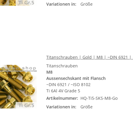
Variationen in:
Größe
Titanschrauben | Gold | M8 | ~DIN 6921 | 
Titanschrauben
M8
Aussensechskant mit Flansch
~DIN 6921 / ~ISO 8102
Ti 6Al 4V Grade 5
Artikelnummer:
HQ-Ti5-SKS-M8-Go
Variationen in:
Größe