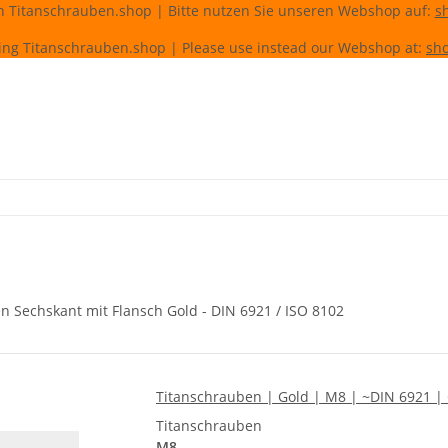
n Titanschrauben.shop | Bitte nutzen Sie unseren Webshop auf:
s
ing Titanschrauben.shop | Please use instead our Webshop at:
sho
n Sechskant mit Flansch Gold - DIN 6921 / ISO 8102
Titanschrauben | Gold | M8 | ~DIN 6921 | G
Titanschrauben
M8