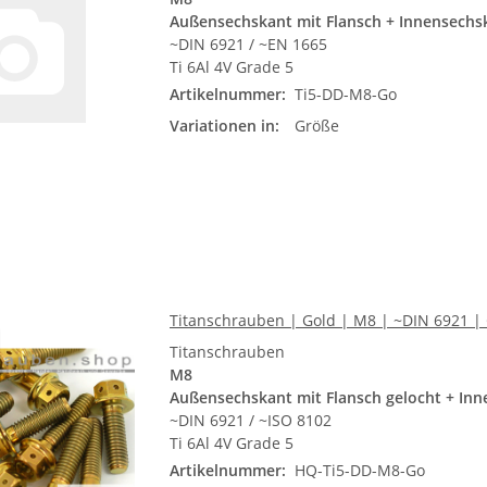
Außensechskant mit Flansch + Innensechs
~DIN 6921 / ~EN 1665
Ti 6Al 4V Grade 5
Artikelnummer:
Ti5-DD-M8-Go
Variationen in:
Größe
Titanschrauben | Gold | M8 | ~DIN 6921 |
Titanschrauben
M8
Außensechskant mit Flansch gelocht + In
~DIN 6921 / ~ISO 8102
Ti 6Al 4V Grade 5
Artikelnummer:
HQ-Ti5-DD-M8-Go