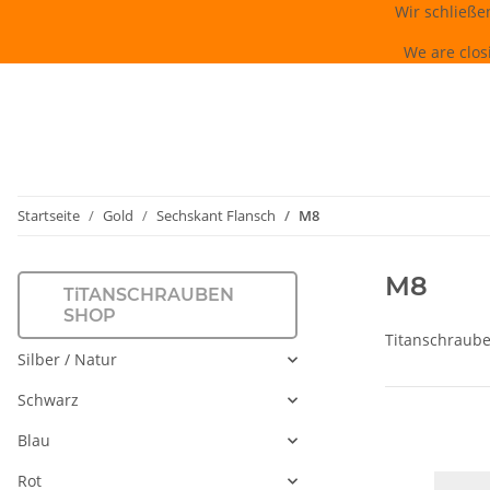
Wir schließe
We are clos
Startseite
Gold
Sechskant Flansch
M8
M8
TiTANSCHRAUBEN
SHOP
Titanschraube
Silber / Natur
Schwarz
Blau
Rot