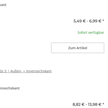
kant
5,49 € -
6,99 €
*
Sofort verfügbar
Zum Artikel
 Gr.5 | Außen- + Innensechskant
nensechskant
8,82 € -
13,98 €
*