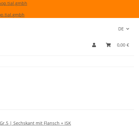
hop.tial.gmbh
p.tial.gmbh
DE
0,00 €
r.5 | Sechskant mit Flansch + ISK