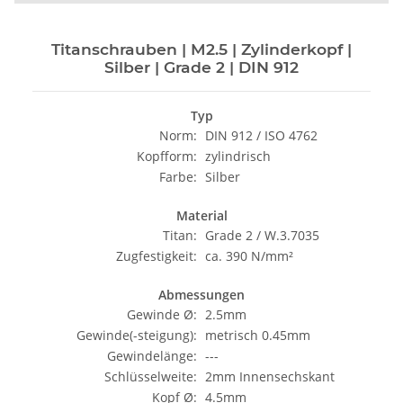
Titanschrauben | M2.5 | Zylinderkopf |
Silber | Grade 2 | DIN 912
Typ
Norm:
DIN 912 / ISO 4762
Kopfform:
zylindrisch
Farbe:
Silber
Material
Titan:
Grade 2 / W.3.7035
Zugfestigkeit:
ca. 390 N/mm²
Abmessungen
Gewinde Ø:
2.5mm
Gewinde(-steigung):
metrisch 0.45mm
Gewindelänge:
---
Schlüsselweite:
2mm Innensechskant
Kopf Ø:
4.5mm