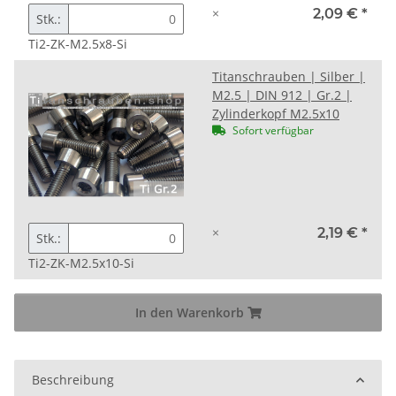
×
2,09 €
*
Stk.:
Ti2-ZK-M2.5x8-Si
Titanschrauben | Silber |
M2.5 | DIN 912 | Gr.2 |
Zylinderkopf M2.5x10
Sofort verfügbar
×
2,19 €
*
Stk.:
Ti2-ZK-M2.5x10-Si
In den Warenkorb
Beschreibung